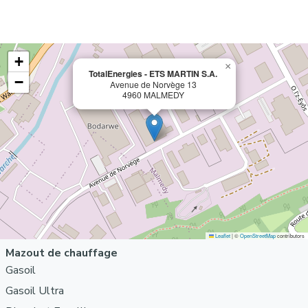
+
×
TotalEnergies -
ETS MARTIN S.A.
−
Avenue de Norvège 13
4960 MALMEDY
Leaflet
|
©
OpenStreetMap
contributors
Mazout de chauffage
Gasoil
Gasoil Ultra